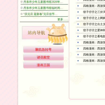
丹东市少年儿童图书馆2026年…
四格漫画：西游笑
丹东市少年儿童图书馆临时闭…
饺子仔仔之三伏
“庆元旦 迎新春”元旦佳节…
饺子仔仔之上网
更多……
饺子仔仔之出土
饺子仔仔之爱神
饺子仔仔之看电
四格漫画：西游笑
四格漫画：西游笑
脑筋急转弯
四格漫画：西游笑
谜语殿堂
四格漫画：西游笑
漫画王国