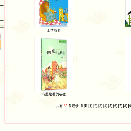
……
上学就看
书里藏着的秘密
共有
82
条记录
首页
[1]
[2]
[3]
[4]
[5]
[6]
[7]
[8]
[9