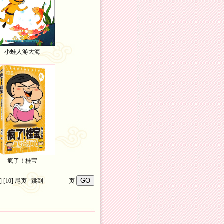
小蛙人游大海
疯了！桂宝
]
[10]
尾页
跳到
页