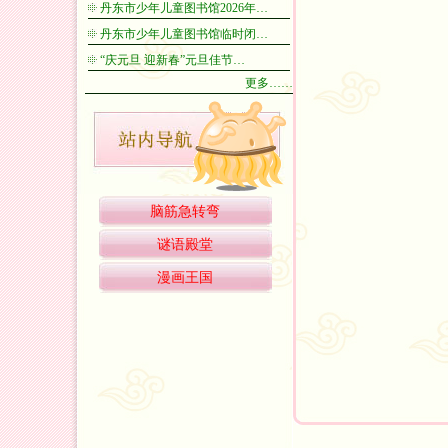
丹东市少年儿童图书馆2026年…
丹东市少年儿童图书馆临时闭…
“庆元旦 迎新春”元旦佳节…
更多……
脑筋急转弯
谜语殿堂
漫画王国