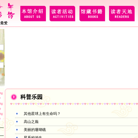
科普乐园
其他星球上有生命吗？
高山之巅
美丽的珊瑚礁
星系的诞生