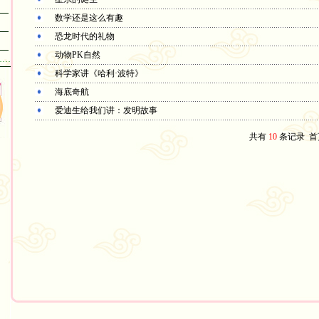
数学还是这么有趣
恐龙时代的礼物
动物PK自然
……
科学家讲《哈利·波特》
海底奇航
爱迪生给我们讲：发明故事
共有
10
条记录
首