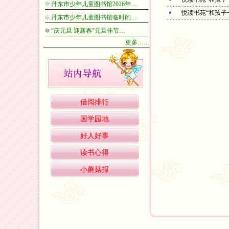
丹东市少年儿童图书馆2026年…
悦读书苑“和孩子
丹东市少年儿童图书馆临时闭…
“庆元旦 迎新春”元旦佳节…
更多……
借阅排行
国学园地
好人好事
读书心得
小蘑菇报