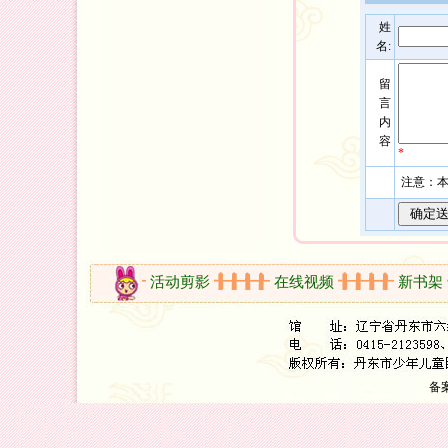
姓
名:
留
言
内
容
*
注意：本
开放时间
活动剪影
在线视频
新书架
备