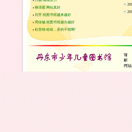
闫畅:继续努力
2
柳清霰:网站真好
2
刘芳:祝图书馆越来越好
周佳铖:祝图书馆越办越好
杜世锦:哈哈，弄的不错啊!