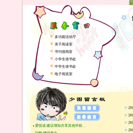
多功能活动厅
亲子阅读室
书刊借阅室
小学生借书处
中学生借书处
电子阅览室
2
2
2
爱悦读:建议增加共享其他学校…
2