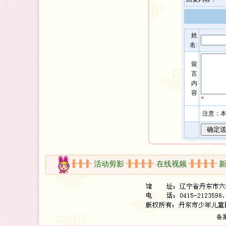
姓
名:
留
言
内
容
*
注意：本
开放时间
活动剪影
在线视频
新书
备