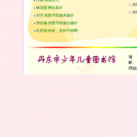
闫畅:继续努力
2
柳清霰:网站真好
2
刘芳:祝图书馆越来越好
周佳铖:祝图书馆越办越好
杜世锦:哈哈，弄的不错啊!