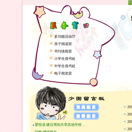
多功能活动厅
亲子阅读室
书刊借阅室
小学生借书处
中学生借书处
电子阅览室
2
2
2
爱悦读:建议增加共享其他学校…
2