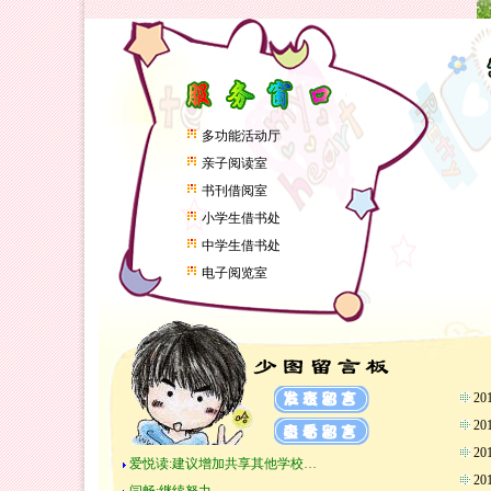
多功能活动厅
亲子阅读室
书刊借阅室
小学生借书处
中学生借书处
电子阅览室
2
2
2
爱悦读:建议增加共享其他学校…
2