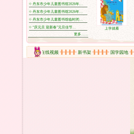
丹东市少年儿童图书馆2026年…
丹东市少年儿童图书馆2026年…
丹东市少年儿童图书馆临时闭…
“庆元旦 迎新春”元旦佳节…
上学就看
更多……
活动剪影
在线视频
新书架
国学园地