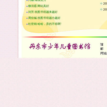
闫畅:继续努力
2
柳清霰:网站真好
2
刘芳:祝图书馆越来越好
周佳铖:祝图书馆越办越好
杜世锦:哈哈，弄的不错啊!