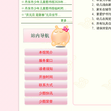
1、本室为学龄
丹东市少年儿童图书馆2026年…
2、幼儿须由家
丹东市少年儿童图书馆临时闭…
3、家长在辅导阅
4、要爱护书刊、
“庆元旦 迎新春”元旦佳节…
5、幼儿在阅览或
更多……
6、所有玩具仅
7、请保持室内
本馆简介
服务窗口
读者须知
开放时间
联系方式
少图快讯
少图荣誉