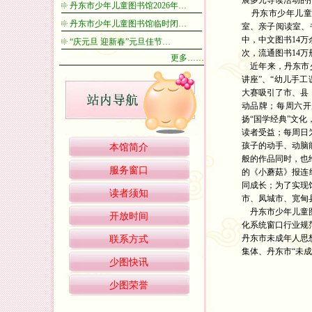
展多元导读活动的
丹东市少年儿童图书馆2026年…
丹东市少年儿童图书
丹东市少年儿童图书馆临时闭…
室、亲子阅读室、
中，中文图书14万
“庆元旦 迎新春”元旦佳节…
次，流通图书14万
更多……
近年来，丹东市少
讲座”、“幼儿手
大赛吸引了市、县
动品牌；每周六开
扬“国学经典”文化
读者受益；每周日
孩子的动手、动脑
本馆简介
般的作品同时，也给
服务窗口
的《小蘑菇》报连
同成长；为了实现
读者须知
市、凤城市、宽甸县
丹东市少年儿童图
开放时间
化系统窗口行业规
丹东市未成年人思
联系方式
集体、丹东市“未
少图快讯
少图荣誉
馆 址
邮 