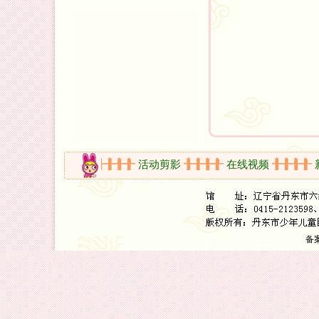
电 话：0
电
开放时间
活动剪影
在线视频
新
备