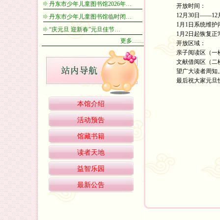
丹东市少年儿童图书馆2026年…
开放时间：
12月30日——12月
丹东市少年儿童图书馆临时闭…
1月1日系统维护
“庆元旦 迎新春”元旦佳节…
1月2日起恢复正
更多……
开放区域：
亲子阅读区（一
文献借阅区（二
望广大读者周知
最后祝大家元旦快
本馆介绍
丹东市
2023
活动预告
馆藏书籍
读者天地
益智乐园
最新公告