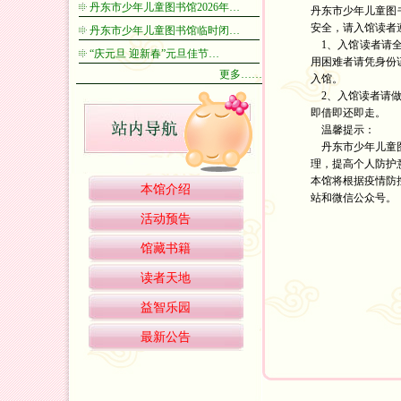
丹东市少年儿童图书馆2026年…
丹东市少年儿童图
安全，请入馆读者
丹东市少年儿童图书馆临时闭…
1、入馆读者请全
“庆元旦 迎新春”元旦佳节…
用困难者请凭身份
更多……
入馆。
2、入馆读者请做
即借即还即走。
温馨提示：
丹东市少年儿童图
理，提高个人防护
本馆将根据疫情防
本馆介绍
站和微信公众号。
活动预告
丹东市
馆藏书籍
202
读者天地
益智乐园
最新公告