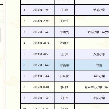
1
20150031398
王
瑛
站前小学
……
2
20130032098
王舒平
3
20150031249
张珂梵
站前小学二年六
4
20130034174
许明芳
5
20130034456
王
洋
八道小学
6
20150031442
张燕丽
站前
7
20130031264
汪延
君
五纬小学
8
20150030281
姜
姝
青年大街小学二年
9
20150031346
刘
丹
朝阳小学