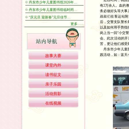
近段时间，我国多
丹东市少年儿童图书馆2026年…
有2万余人。血的
丹东市少年儿童图书馆临时闭…
务必做好头等大事
叔叔们在客运站附
“庆元旦 迎新春”元旦佳节…
后，交警支队警长
更多……
以及如何用手势指
岗上当一回“小交
会。此次活动的开
苦，更让他们感受
丹东市少年儿童图
践活动，如：蓝天
故事大赛
课堂内外
读书征文
亲子乐园
活动剪影
在线视频