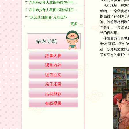
专家刘云驰老师共
丹东市少年儿童图书馆2026年…
活动现场，在刘老
丹东市少年儿童图书馆临时闭…
动物、一朵朵含苞
提高孩子的创造力
“庆元旦 迎新春”元旦佳节…
签、竹签等材料制
更多……
同身受，一位读者
品的再利用。
伴随着我市四城联
争做“环保小天使
进一步开展文化氛
又有意义的假期生
故事大赛
课堂内外
读书征文
亲子乐园
活动剪影
在线视频