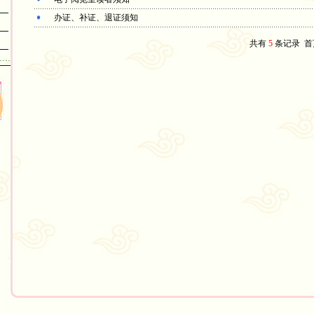
办证、补证、退证须知
共有
5
条记录
首
……