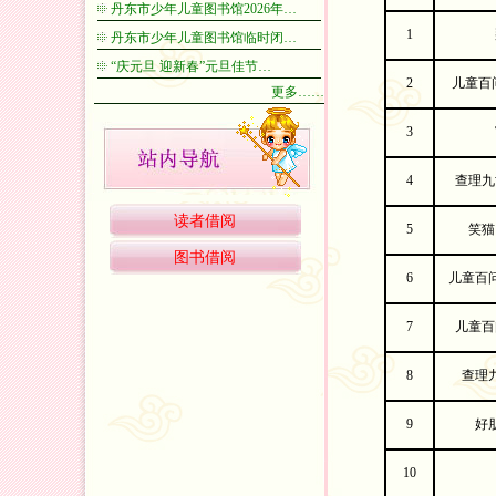
丹东市少年儿童图书馆2026年…
1
丹东市少年儿童图书馆临时闭…
“庆元旦 迎新春”元旦佳节…
2
儿童百
更多……
3
4
查理九
读者借阅
5
笑猫
图书借阅
6
儿童百
7
儿童百
8
查理
9
好
10