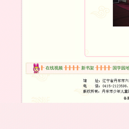
剪影
在线视频
新书架
国学园地
备