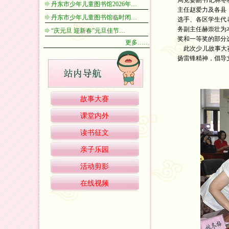
局党委副书记林冬
丹东市少年儿童图书馆2026年…
主任赵爱力及各县
丹东市少年儿童图书馆临时闭…
选手、各区学生代
务副主任赫崇壮为
“庆元旦 迎新春”元旦佳节…
奖和一等奖的部分
更多……
此次少儿故事大赛
扬雷锋精神，倡导
故事大赛
课堂内外
读书征文
亲子乐园
活动剪影
在线视频