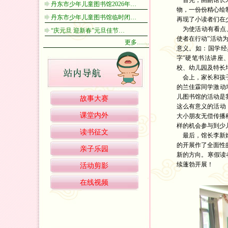
首先，由副馆长宋
丹东市少年儿童图书馆2026年…
物，一份份精心绘
丹东市少年儿童图书馆临时闭…
再现了小读者们在
为使活动有看点、
“庆元旦 迎新春”元旦佳节…
使者在行动”活动为
更多……
意义。如：国学经
字”硬笔书法讲座
校、幼儿园及特长
会上，家长和孩子
的兰佳霖同学激动
儿图书馆的活动是
故事大赛
这么有意义的活动
课堂内外
大小朋友无偿传播
样的机会参与到少
读书征文
最后，馆长李新娥
的开展作了全面性
亲子乐园
新的方向。寒假读
续蓬勃开展！
活动剪影
在线视频