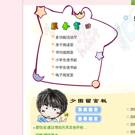
多功能活动厅
亲子阅读室
书刊借阅室
小学生借书处
中学生借书处
电子阅览室
2
2
2
爱悦读:建议增加共享其他学校…
2