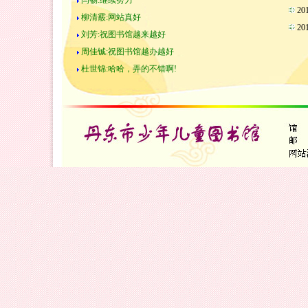
闫畅:继续努力
2
柳清霰:网站真好
2
刘芳:祝图书馆越来越好
周佳铖:祝图书馆越办越好
杜世锦:哈哈，弄的不错啊!