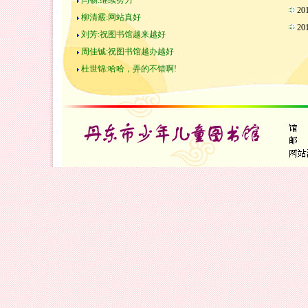
闫畅:继续努力
2
柳清霰:网站真好
2
刘芳:祝图书馆越来越好
周佳铖:祝图书馆越办越好
杜世锦:哈哈，弄的不错啊!