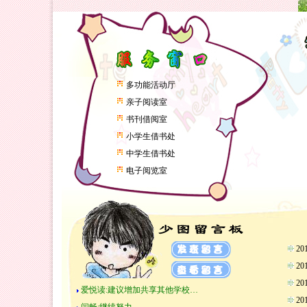
多功能活动厅
亲子阅读室
书刊借阅室
小学生借书处
中学生借书处
电子阅览室
2
2
2
爱悦读:建议增加共享其他学校…
2