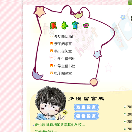
多功能活动厅
亲子阅读室
书刊借阅室
小学生借书处
中学生借书处
电子阅览室
2
2
2
爱悦读:建议增加共享其他学校…
2