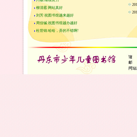
闫畅:继续努力
2
柳清霰:网站真好
2
刘芳:祝图书馆越来越好
周佳铖:祝图书馆越办越好
杜世锦:哈哈，弄的不错啊!