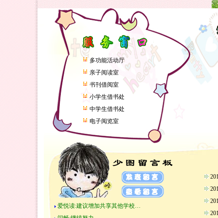
多功能活动厅
亲子阅读室
书刊借阅室
小学生借书处
中学生借书处
电子阅览室
2
2
2
爱悦读:建议增加共享其他学校…
2