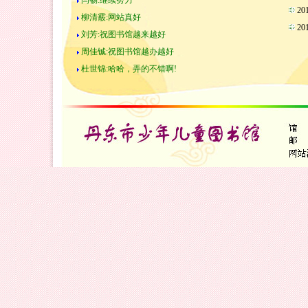
闫畅:继续努力
2
柳清霰:网站真好
2
刘芳:祝图书馆越来越好
周佳铖:祝图书馆越办越好
杜世锦:哈哈，弄的不错啊!