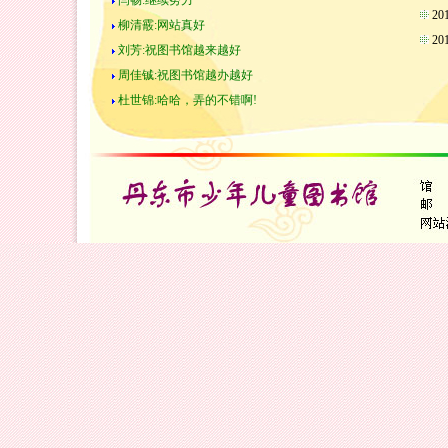
闫畅:继续努力
2
柳清霰:网站真好
2
刘芳:祝图书馆越来越好
周佳铖:祝图书馆越办越好
杜世锦:哈哈，弄的不错啊!