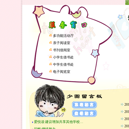
多功能活动厅
亲子阅读室
书刊借阅室
小学生借书处
中学生借书处
电子阅览室
2
2
2
爱悦读:建议增加共享其他学校…
2