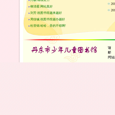
闫畅:继续努力
2
柳清霰:网站真好
2
刘芳:祝图书馆越来越好
周佳铖:祝图书馆越办越好
杜世锦:哈哈，弄的不错啊!