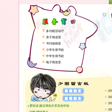
多功能活动厅
亲子阅读室
书刊借阅室
小学生借书处
中学生借书处
电子阅览室
2
2
2
爱悦读:建议增加共享其他学校…
2