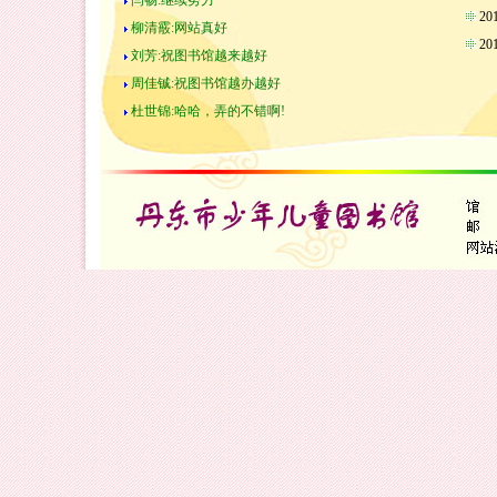
闫畅:继续努力
2
柳清霰:网站真好
2
刘芳:祝图书馆越来越好
周佳铖:祝图书馆越办越好
杜世锦:哈哈，弄的不错啊!