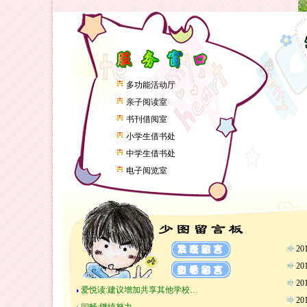
多功能活动厅
亲子阅读室
书刊借阅室
小学生借书处
中学生借书处
电子阅览室
2
2
2
爱悦读:建议增加共享其他学校…
2