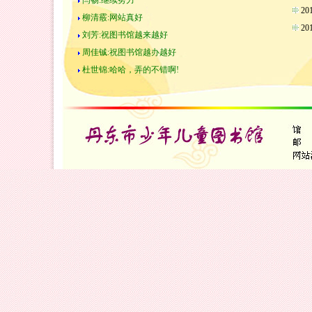
闫畅:继续努力
2
柳清霰:网站真好
2
刘芳:祝图书馆越来越好
周佳铖:祝图书馆越办越好
杜世锦:哈哈，弄的不错啊!