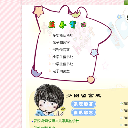
多功能活动厅
亲子阅读室
书刊借阅室
小学生借书处
中学生借书处
电子阅览室
2
2
2
爱悦读:建议增加共享其他学校…
2