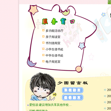
多功能活动厅
亲子阅读室
书刊借阅室
小学生借书处
中学生借书处
电子阅览室
2
2
2
爱悦读:建议增加共享其他学校…
2