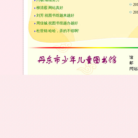
闫畅:继续努力
2
柳清霰:网站真好
2
刘芳:祝图书馆越来越好
周佳铖:祝图书馆越办越好
杜世锦:哈哈，弄的不错啊!