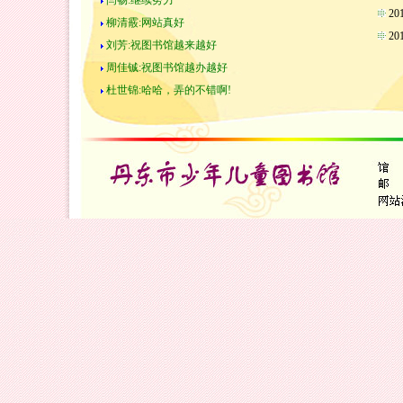
闫畅:继续努力
2
柳清霰:网站真好
2
刘芳:祝图书馆越来越好
周佳铖:祝图书馆越办越好
杜世锦:哈哈，弄的不错啊!