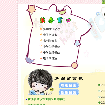
多功能活动厅
亲子阅读室
书刊借阅室
小学生借书处
中学生借书处
电子阅览室
2
2
2
爱悦读:建议增加共享其他学校…
2