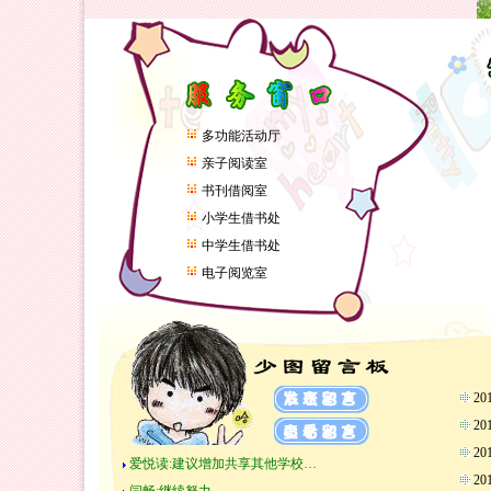
多功能活动厅
亲子阅读室
书刊借阅室
小学生借书处
中学生借书处
电子阅览室
2
2
2
爱悦读:建议增加共享其他学校…
2