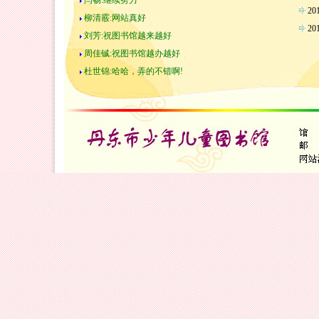
闫畅:继续努力
2
柳清霰:网站真好
2
刘芳:祝图书馆越来越好
周佳铖:祝图书馆越办越好
杜世锦:哈哈，弄的不错啊!