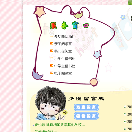
多功能活动厅
亲子阅读室
书刊借阅室
小学生借书处
中学生借书处
电子阅览室
2
2
2
爱悦读:建议增加共享其他学校…
2