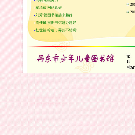
闫畅:继续努力
2
柳清霰:网站真好
2
刘芳:祝图书馆越来越好
周佳铖:祝图书馆越办越好
杜世锦:哈哈，弄的不错啊!