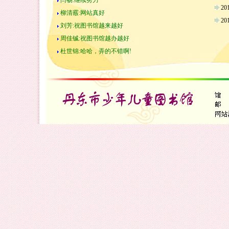
闫畅:继续努力
2
柳清霰:网站真好
2
刘芳:祝图书馆越来越好
周佳铖:祝图书馆越办越好
杜世锦:哈哈，弄的不错啊!