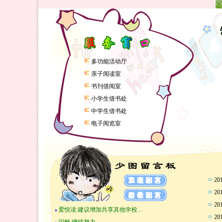
多功能活动厅
亲子阅读室
书刊借阅室
小学生借书处
中学生借书处
电子阅览室
2
2
2
爱悦读:建议增加共享其他学校…
2