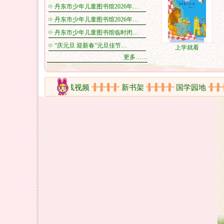
丹东市少年儿童图书馆2026年…
丹东市少年儿童图书馆2026年…
丹东市少年儿童图书馆临时闭…
“庆元旦 迎新春”元旦佳节…
上学就看
更多……
动剪影
在线视频
新书架
国学园地