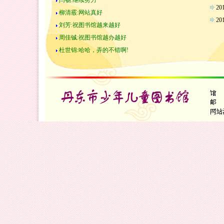
闫畅:继续努力
2
柳清霰:网站真好
2
刘芳:祝图书馆越来越好
周佳铖:祝图书馆越办越好
杜世锦:哈哈，弄的不错啊!