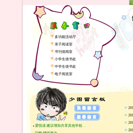
多功能活动厅
亲子阅读室
书刊借阅室
小学生借书处
中学生借书处
电子阅览室
2
2
2
爱悦读:建议增加共享其他学校…
2