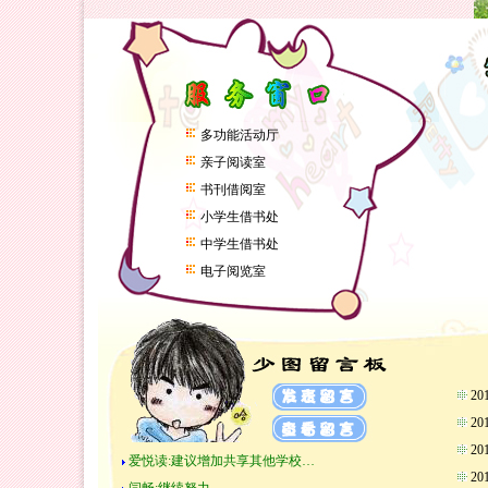
多功能活动厅
亲子阅读室
书刊借阅室
小学生借书处
中学生借书处
电子阅览室
2
2
2
爱悦读:建议增加共享其他学校…
2