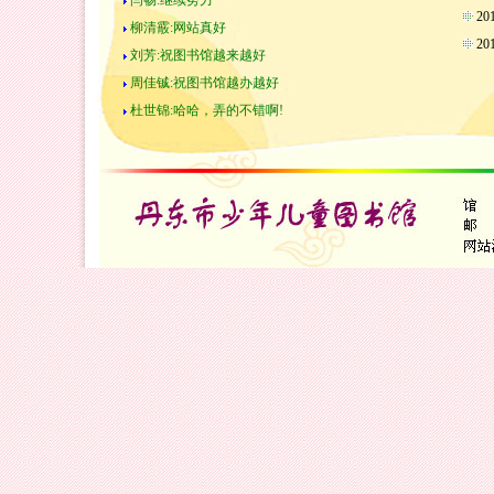
闫畅:继续努力
2
柳清霰:网站真好
2
刘芳:祝图书馆越来越好
周佳铖:祝图书馆越办越好
杜世锦:哈哈，弄的不错啊!