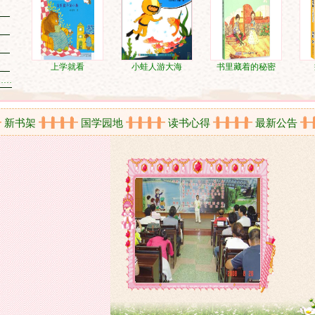
上学就看
小蛙人游大海
书里藏着的秘密
……
书架
国学园地
读书心得
最新公告