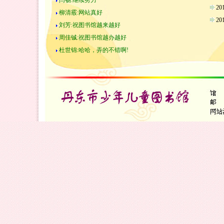
闫畅:继续努力
2
柳清霰:网站真好
2
刘芳:祝图书馆越来越好
周佳铖:祝图书馆越办越好
杜世锦:哈哈，弄的不错啊!