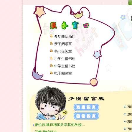
多功能活动厅
亲子阅读室
书刊借阅室
小学生借书处
中学生借书处
电子阅览室
2
2
2
爱悦读:建议增加共享其他学校…
2