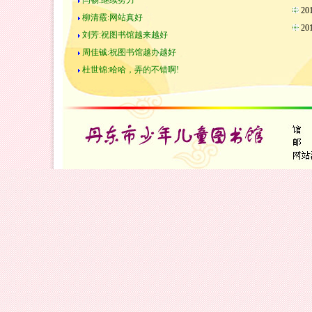
闫畅:继续努力
2
柳清霰:网站真好
2
刘芳:祝图书馆越来越好
周佳铖:祝图书馆越办越好
杜世锦:哈哈，弄的不错啊!