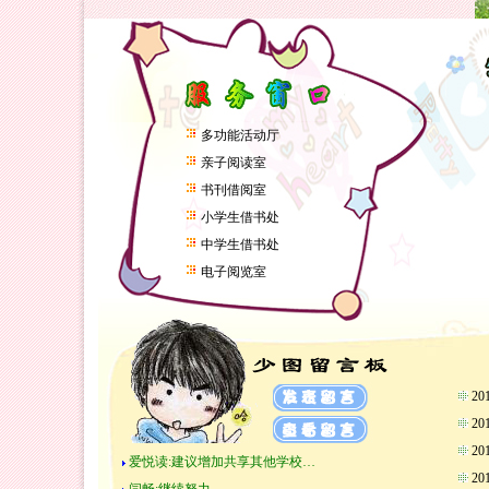
多功能活动厅
亲子阅读室
书刊借阅室
小学生借书处
中学生借书处
电子阅览室
2
2
2
爱悦读:建议增加共享其他学校…
2