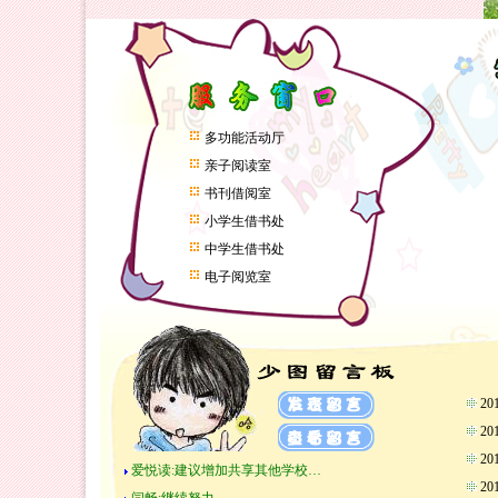
多功能活动厅
亲子阅读室
书刊借阅室
小学生借书处
中学生借书处
电子阅览室
2
2
2
爱悦读:建议增加共享其他学校…
2