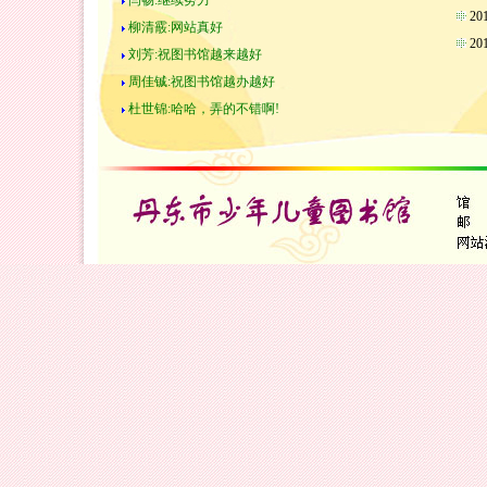
闫畅:继续努力
2
柳清霰:网站真好
2
刘芳:祝图书馆越来越好
周佳铖:祝图书馆越办越好
杜世锦:哈哈，弄的不错啊!