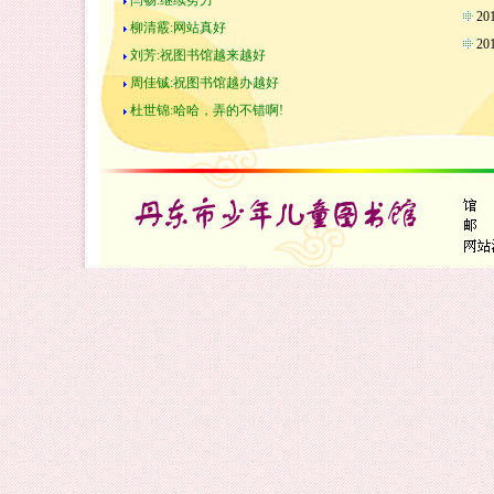
闫畅:继续努力
2
柳清霰:网站真好
2
刘芳:祝图书馆越来越好
周佳铖:祝图书馆越办越好
杜世锦:哈哈，弄的不错啊!