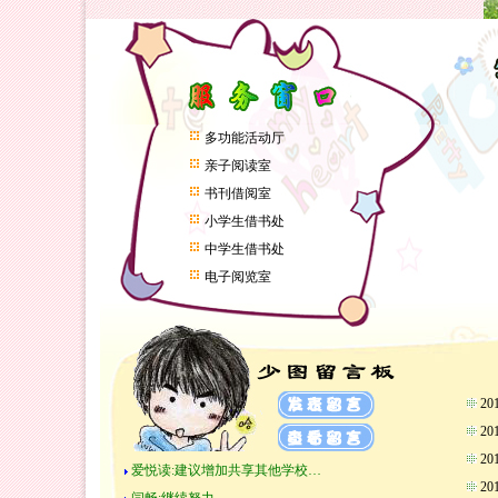
多功能活动厅
亲子阅读室
书刊借阅室
小学生借书处
中学生借书处
电子阅览室
2
2
2
爱悦读:建议增加共享其他学校…
2