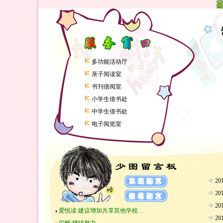
多功能活动厅
亲子阅读室
书刊借阅室
小学生借书处
中学生借书处
电子阅览室
2
2
2
爱悦读:建议增加共享其他学校…
2