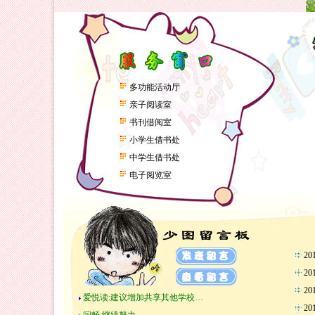
多功能活动厅
亲子阅读室
书刊借阅室
小学生借书处
中学生借书处
电子阅览室
2
2
2
爱悦读:建议增加共享其他学校…
2