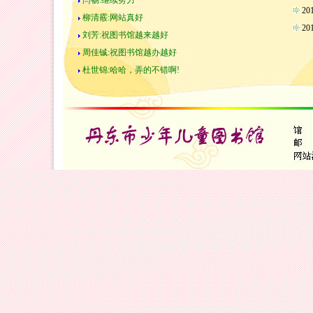
闫畅:继续努力
2
柳清霰:网站真好
2
刘芳:祝图书馆越来越好
周佳铖:祝图书馆越办越好
杜世锦:哈哈，弄的不错啊!